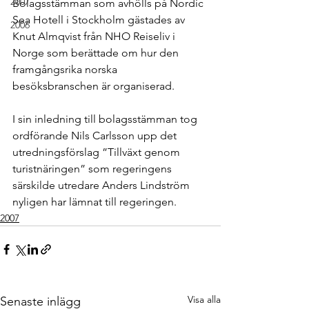
2007
Bolagsstämman som avhölls på Nordic 
Sea Hotell i Stockholm gästades av 
2006
Knut Almqvist från NHO Reiseliv i 
Norge som berättade om hur den 
framgångsrika norska 
besöksbranschen är organiserad.
I sin inledning till bolagsstämman tog 
ordförande Nils Carlsson upp det 
utredningsförslag ”Tillväxt genom 
turistnäringen” som regeringens 
särskilde utredare Anders Lindström 
nyligen har lämnat till regeringen. 
2007
Visa alla
Senaste inlägg