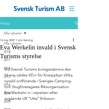
Inlägg
Alla nyheter
16 maj 2007
1 min läsning
Alla nyheter
Eva Werkelin invald i Svensk
2018
Turisms styrelse
2017
2016
Vid Svensk Turisms bolagsstämma den 
16 maj valdes VD:n för Kneippbyn tillika 
2015
nyvald ordförande i Sveriges Camping- 
2014
och Stugföretagares Riksorganisation 
Eva Werkelin in i styrelsen efter 
2010
avgående Ulf ”Utta” Eriksson.
2008