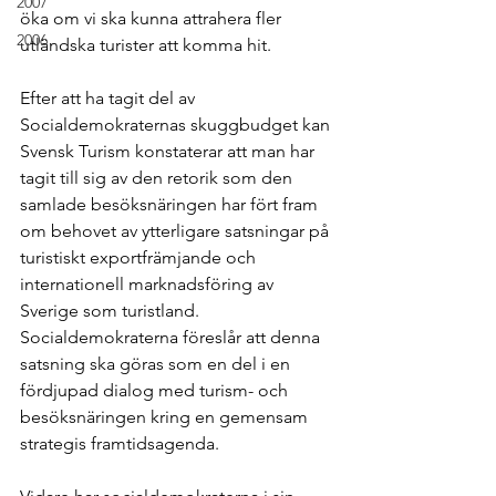
2007
öka om vi ska kunna attrahera fler 
2006
utländska turister att komma hit. 
Efter att ha tagit del av 
Socialdemokraternas skuggbudget kan 
Svensk Turism konstaterar att man har 
tagit till sig av den retorik som den 
samlade besöksnäringen har fört fram 
om behovet av ytterligare satsningar på 
turistiskt exportfrämjande och 
internationell marknadsföring av 
Sverige som turistland. 
Socialdemokraterna föreslår att denna 
satsning ska göras som en del i en 
fördjupad dialog med turism- och 
besöksnäringen kring en gemensam 
strategis framtidsagenda. 