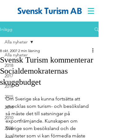
Inlägg
Alla nyheter
8 okt. 2007
2 min läsning
Alla nyheter
Svensk Turism kommenterar
2018
Socialdemokraternas
2017
skuggbudget
2016
2015
Om Sverige ska kunna fortsätta att 
utvecklas som turism- och besöksland 
2014
så måste det till satsningar på 
2010
exportfrämjande. Kunskapen om 
2008
Sverige som besöksland och de 
kvaliteter som vi kan förmedla måste 