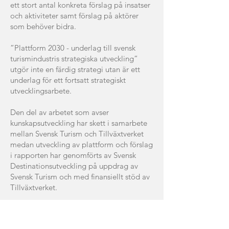
ett stort antal konkreta förslag på insatser
och aktiviteter samt förslag på aktörer
som behöver bidra.
”Plattform 2030 - underlag till svensk
turismindustris strategiska utveckling”
utgör inte en färdig strategi utan är ett
underlag för ett fortsatt strategiskt
utvecklingsarbete.
Den del av arbetet som avser
kunskapsutveckling har skett i samarbete
mellan Svensk Turism och Tillväxtverket
medan utveckling av plattform och förslag
i rapporten har genomförts av Svensk
Destinationsutveckling på uppdrag av
Svensk Turism och med finansiellt stöd av
Tillväxtverket.
Rapporter och material från projektet:
Plattform 2030 - underlag till svensk