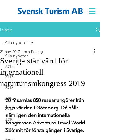
Inlägg
Alla nyheter
21 nov. 2017
1 min läsning
Alla nyheter
Sverige står värd för
2018
internationell
2017
naturturismkongress 2019
2016
2015
2019 samlas 850 researrangörer från 
hela världen i Göteborg. Då hålls 
2014
nämligen den internationella 
2010
kongressen Adventure Travel World 
2008
Summit för första gången i Sverige. 