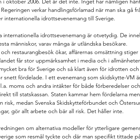
n i oktober 2006. Det är det inte. Inget har nämligen hän
. Regeringen verkar handlingsförlamad när man ska gå från
er internationella idrottsevenemang till Sverige.
 internationella idrottsevenemang är otvetydig. De inne
lresta människor, varav många är utländska besökare. 
 och restaurangbesök ökar, affärernas omsättning stiger
 landet får stor uppmärksamhet i media och i allmänhete
mycket bra för Sverige och så klart även för idrotten oc
 för snett fördelade. I ett evenemang som skidskytte-VM ä
bl.a. moms och andra intäkter för både förberedelser och
ekt till statskassan. Staten kammar hem fördelarna men 
n risk, medan Svenska Skidskytteförbundet och Öster
ngar, gör allt arbete och bär all risk. Det håller inte.
redningen om alternativa modeller för ytterligare geme
erige som resmål tyckte och där man specifikt tittade på 