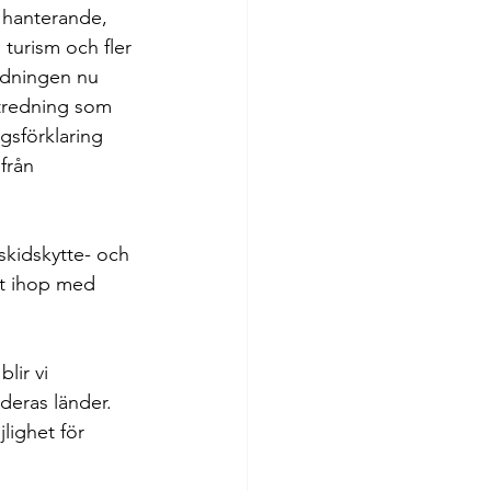
 hanterande, 
 turism och fler 
redningen nu 
utredning som 
gsförklaring 
från 
 skidskytte- och 
gt ihop med 
lir vi 
 deras länder. 
lighet för 