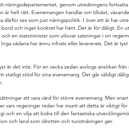
tt näringsdepartementet, genom utredningens fortsatta
an är helt rätt. Evenemangen handlar om tillväxt, växande
ka därför ses som just näringspolitik. I över ett år har ut
 bord och inget konkret har hänt. Det är för dåligt. En 
 och en statsminister som utlovar satsningar i sin regerin
Inga sådana har ännu infriats eller levererats. Det är tyst 
 tyst är det inte. För en vecka sedan avslogs ansökan från
statligt stöd för sina evenemang. Det går väldigt dåli
n.
sättningar att vara värd för större evenemang. Men snart b
r vars regeringar redan har insett att detta är viktigt för
i och en vilja att bidra till den fantastiska utvecklingsmöj
ion och land som idrotten och turistnäringen ger.