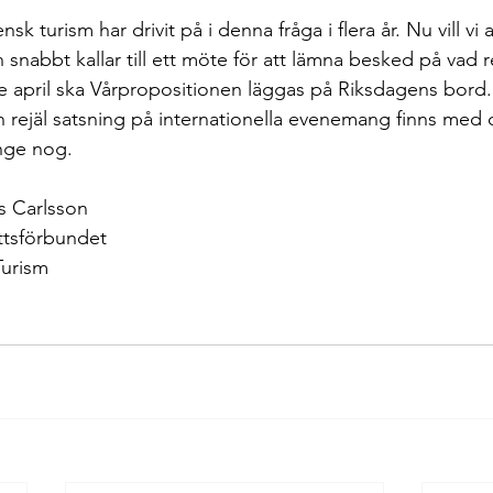
sk turism har drivit på i denna fråga i flera år. Nu vill vi 
n snabbt kallar till ett möte för att lämna besked på vad 
e april ska Vårpropositionen läggas på Riksdagens bord.
 rejäl satsning på internationella evenemang finns med då
änge nog.
s Carlsson
ttsförbundet
Turism