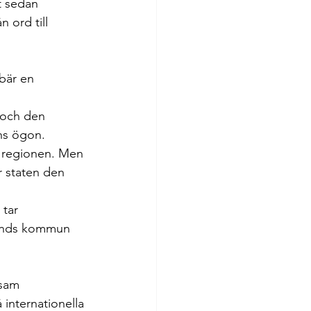
t sedan 
 ord till 
bär en 
 och den 
ns ögon. 
h regionen. Men 
r staten den 
 
tar 
sunds kommun 
nsam 
internationella 