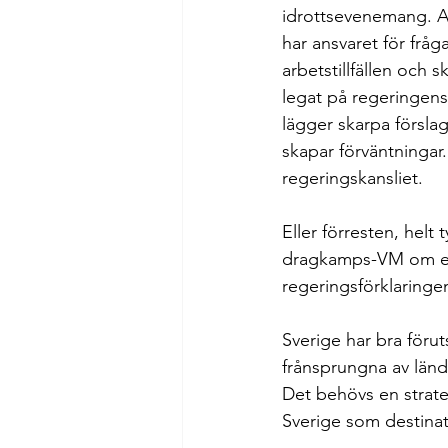
idrottsevenemang. A
har ansvaret för fråg
arbetstillfällen och s
legat på regeringens
lägger skarpa förslag
skapar förväntningar. 
regeringskansliet.
Eller förresten, helt
dragkamps-VM om ett 
regeringsförklaringe
Sverige har bra förut
frånsprungna av lände
Det behövs en strateg
Sverige som destinat