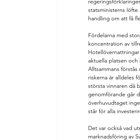
regeringsförklaringe
statsministerns löfte
handling om att få fl
Fördelarna med stora
koncentration av til
Hotellövernattningar
aktuella platsen och
Alltsammans förstås 
riskerna är alldeles
största vinnaren då 
genomförande går dir
överhuvudtaget inge
står för alla investeri
Det var också vad ut
marknadsföring av Sv