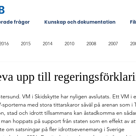
terade frågor
Kunskap och dokumentation
Fi
2016
2015
2014
2010
2008
2007
20
eva upp till regeringsförklar
Östersund. VM i Skidskytte har nyligen avslutats. Ett VM i 
sporterna med stora tittarskaror såväl på arenan som i T
on, stad och idrott tillsammans kan åstadkomma en sådan 
 man hoppats på support från staten som en effekt av att
fte om satsningar på fler idrottsevenemang i Sverige 