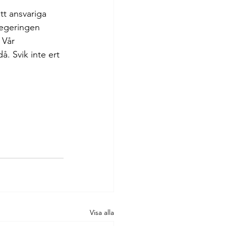
att ansvariga 
regeringen 
 Vår 
. Svik inte ert 
Visa alla