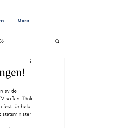
lm
More
06
ingen!
en av de 
V-soffan. Tänk 
fest för hela 
 statsminister 