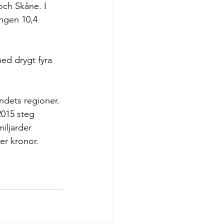
och Skåne. I 
ngen 10,4 
ed drygt fyra 
ndets regioner. 
2015 steg 
iljarder 
ner kronor.