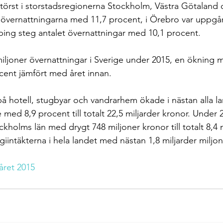
törst i storstadsregionerna Stockholm, Västra Götaland 
övernattningarna med 11,7 procent, i Örebro var uppgå
ing steg antalet övernattningar med 10,1 procent.
miljoner övernattningar i Sverige under 2015, en ökning m
ocent jämfört med året innan.
på hotell, stugbyar och vandrarhem ökade i nästan alla la
med 8,9 procent till totalt 22,5 miljarder kronor. Under 
ckholms län med drygt 748 miljoner kronor till totalt 8,4 m
ogiintäkterna i hela landet med nästan 1,8 miljarder miljo
året 2015 