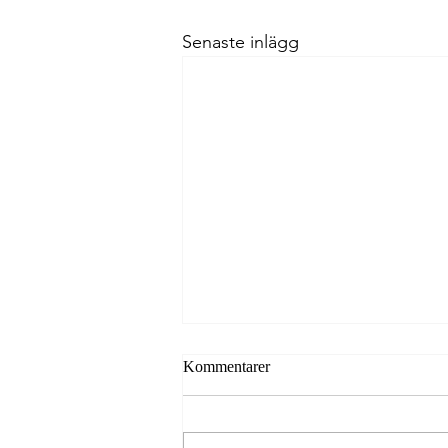
Senaste inlägg
Regeringen utreder
Kommentarer
sammanhållen politik för
besöksnäringen
Regeringen vill ta ett samlat
grepp om turismpolitiken och