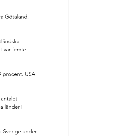
ra Götaland. 
tländska 
tt var femte 
9 procent. USA 
antalet 
 länder i 
i Sverige under 