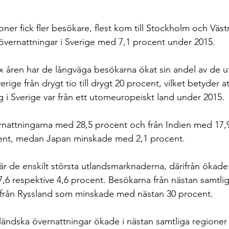
ner fick fler besökare, flest kom till Stockholm och Väst
 övernattningar i Sverige med 7,1 procent under 2015.
 åren har de långväga besökarna ökat sin andel av de u
rige från drygt tio till drygt 20 procent, vilket betyder a
g i Sverige var från ett utomeuropeiskt land under 2015.
rnattningarna med 28,5 procent och från Indien med 17,
ent, medan Japan minskade med 2,1 procent.
r de enskilt största utlandsmarknaderna, därifrån ökade 
,6 respektive 4,6 procent. Besökarna från nästan samtliga
rån Ryssland som minskade med nästan 30 procent.
ändska övernattningar ökade i nästan samtliga regioner 