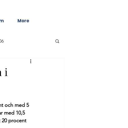
lm
More
06
 i
nt och med 5 
ar med 10,5 
 20 procent 