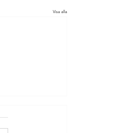
Visa alla
lared - så mycket
arar utländska turisters
l i Sverige
ingturismen i Sverige
tter att växa. Det visar