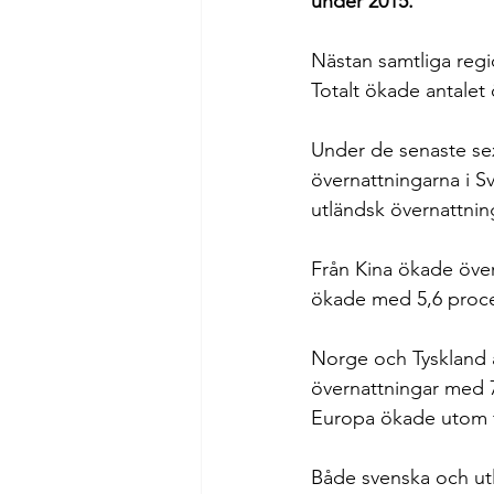
under 2015. 
Nästan samtliga regio
Totalt ökade antalet
Under de senaste sex
övernattningarna i Sve
utländsk övernattnin
Från Kina ökade öve
ökade med 5,6 proc
Norge och Tyskland ä
övernattningar med 7
Europa ökade utom f
Både svenska och utl