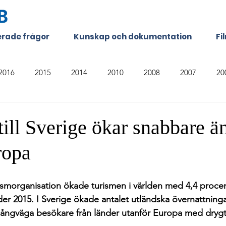
terade frågor
Kunskap och dokumentation
Fi
2016
2015
2014
2010
2008
2007
20
ill Sverige ökar snabbare än
ropa
rismorganisation ökade turismen i världen med 4,4 proce
er 2015. I Sverige ökade antalet utländska övernattning
långväga besökare från länder utanför Europa med drygt