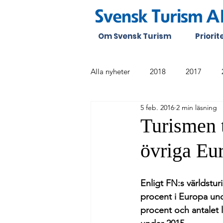
Om Svensk Turism
Priori
Alla nyheter
2018
2017
5 feb. 2016
2 min läsning
Turismen t
övriga Eu
Enligt FN:s världstu
procent i Europa und
procent och antalet 