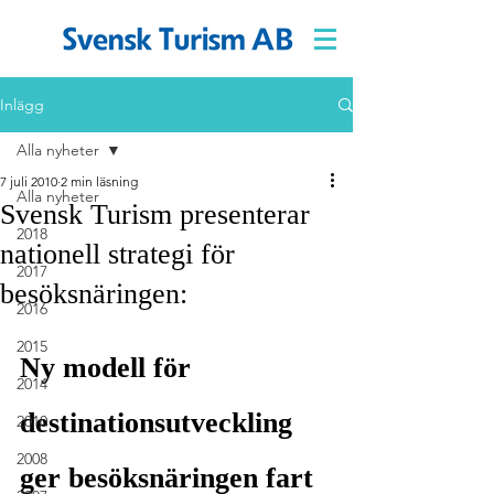
Inlägg
Alla nyheter
7 juli 2010
2 min läsning
Alla nyheter
Svensk Turism presenterar
2018
nationell strategi för
2017
besöksnäringen:
2016
2015
Ny modell för 
2014
destinationsutveckling 
2010
2008
ger besöksnäringen fart