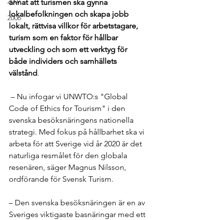
2007
annat att turismen ska gynna 
lokalbefolkningen och skapa jobb 
2006
lokalt, rättvisa villkor för arbetstagare, 
turism som en faktor för hållbar 
utveckling och som ett verktyg för 
både individers och samhällets 
välstånd
.
 – Nu infogar vi UNWTO:s "Global 
Code of Ethics for Tourism" i den 
svenska besöksnäringens nationella 
strategi. Med fokus på hållbarhet ska vi 
arbeta för att Sverige vid år 2020 är det 
naturliga resmålet för den globala 
resenären, säger Magnus Nilsson, 
ordförande för Svensk Turism.
– Den svenska besöksnäringen är en av 
Sveriges viktigaste basnäringar med ett 