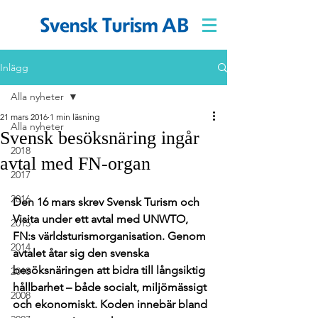
Inlägg
Alla nyheter
21 mars 2016
1 min läsning
Alla nyheter
Svensk besöksnäring ingår
2018
avtal med FN-organ
2017
2016
Den 16 mars skrev Svensk Turism och 
Visita under ett avtal med UNWTO, 
2015
FN:s världsturismorganisation. Genom 
2014
avtalet åtar sig den svenska 
besöksnäringen att bidra till långsiktig 
2010
hållbarhet – både socialt, miljömässigt 
2008
och ekonomiskt. Koden innebär bland 