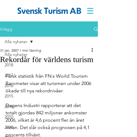
Inlägg
Alla nyheter
31 jan. 2007
1 min läsning
Alla nyheter
Rekordår för världens turism
2018
2017
Färsk statistik från FN:s World Tourism 
Barometer visar att turismen under 2006 
2016
ökade till nya rekordnivåer.
2015
Dagens Industri rapporterar att det 
2014
totalt gjordes 842 miljoner ankomster 
2010
2006, vilket är 4,6 procent fler än året 
2008
innan. Det slår också prognosen på 4,1 
procents tillväxt.