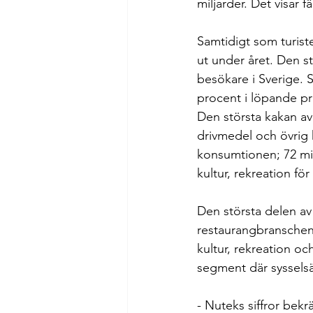
miljarder. Det visar f
Samtidigt som turist
ut under året. Den st
besökare i Sverige. 
procent i löpande p
Den största kakan av
drivmedel och övrig 
konsumtionen; 72 milj
kultur, rekreation för
Den största delen av 
restaurangbranschen,
kultur, rekreation oc
segment där syssels
- Nuteks siffror bekr