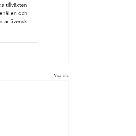
a tillväxten 
behållen och 
erar Svensk 
Visa alla