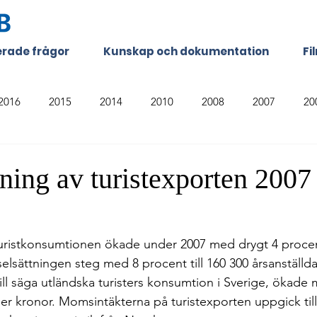
terade frågor
Kunskap och dokumentation
Fi
2016
2015
2014
2010
2008
2007
20
ning av turistexporten 2007
uristkonsumtionen ökade under 2007 med drygt 4 procent t
selsättningen steg med 8 procent till 160 300 årsanställda
ill säga utländska turisters konsumtion i Sverige, ökade 
rder kronor. Momsintäkterna på turistexporten uppgick till