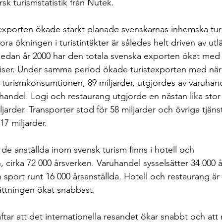
ärsk turismstatistik från Nutek.
exporten ökade starkt planade svenskarnas inhemska tur
ora ökningen i turistintäkter är således helt driven av ut
Sedan år 2000 har den totala svenska exporten ökat med 
riser. Under samma period ökade turistexporten med när
 turismkonsumtionen, 89 miljarder, utgjordes av varuhand
handel. Logi och restaurang utgjorde en nästan lika stor 
arder. Transporter stod för 58 miljarder och övriga tjäns
 17 miljarder.
de anställda inom svensk turism finns i hotell och 
 cirka 72 000 årsverken. Varuhandel sysselsätter 34 000 å
h sport runt 16 000 årsanställda. Hotell och restaurang är
ättningen ökat snabbast.
äftar att det internationella resandet ökar snabbt och att