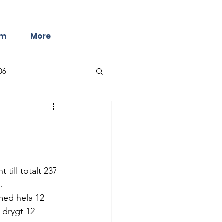
lm
More
06
ill totalt 237 
. 
med hela 12 
 drygt 12 