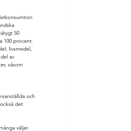
istkonsumtion 
ländska 
drygt 50 
a 100 procent.
el; livsmedel, 
del av 
ter, såsom 
rsanställda och 
 också det 
 många väljer 