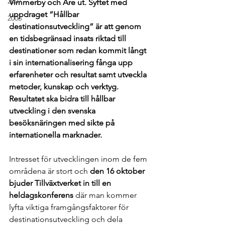
2007
Vimmerby och Åre ut. Syftet med 
uppdraget ”Hållbar 
2006
destinationsutveckling” är att genom 
en tidsbegränsad insats riktad till 
destinationer som redan kommit långt 
i sin internationalisering fånga upp 
erfarenheter och resultat samt utveckla 
metoder, kunskap och verktyg. 
Resultatet ska bidra till hållbar 
utveckling i den svenska 
besöksnäringen med sikte på 
internationella marknader. 
Intresset för utvecklingen inom de fem 
områdena är stort och 
den 16 oktober 
bjuder Tillväxtverket in till en 
heldagskonferens
 där man kommer 
lyfta viktiga framgångsfaktorer för 
destinationsutveckling och dela 