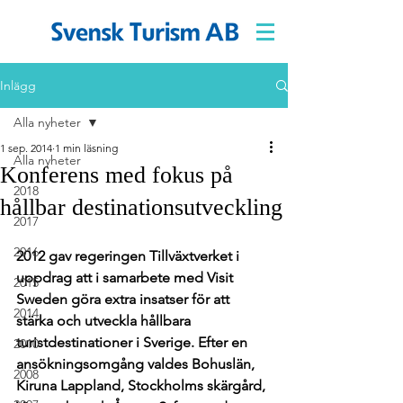
Inlägg
Alla nyheter
1 sep. 2014
1 min läsning
Alla nyheter
Konferens med fokus på
2018
hållbar destinationsutveckling
2017
2016
2012 gav regeringen Tillväxtverket i 
uppdrag att i samarbete med Visit 
2015
Sweden göra extra insatser för att 
2014
stärka och utveckla hållbara 
turistdestinationer i Sverige. Efter en 
2010
ansökningsomgång valdes Bohuslän, 
2008
Kiruna Lappland, Stockholms skärgård, 