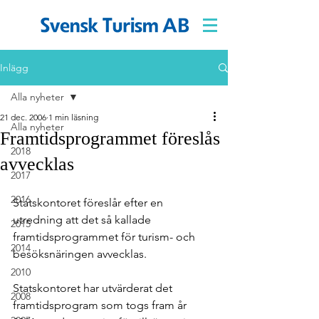
Inlägg
Alla nyheter
21 dec. 2006
1 min läsning
Alla nyheter
Framtidsprogrammet föreslås
2018
avvecklas
2017
2016
Statskontoret föreslår efter en 
utredning att det så kallade 
2015
framtidsprogrammet för turism- och 
2014
besöksnäringen avvecklas.
2010
Statskontoret har utvärderat det 
2008
framtidsprogram som togs fram år 