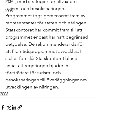
2007
2001, med strategier för tillväxten i 
turism- och besöksnäringen. 
2006
Programmet togs gemensamt fram av 
representanter för staten och näringen. 
Statskontoret har kommit fram till att 
programmet endast har haft begränsad 
betydelse. De rekommenderar därför 
att Framtidsprogrammet avvecklas. I 
stället föreslår Statskontoret bland 
annat att regeringen bjuder in 
företrädare för turism- och 
besöksnäringen till överläggningar om 
utvecklingen av näringen. 
2006